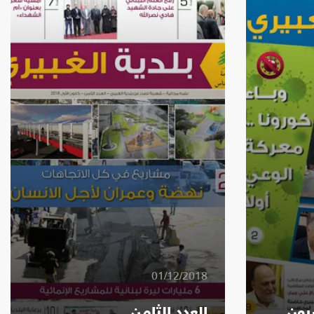
01/12/2018
رون
العدد الثامن