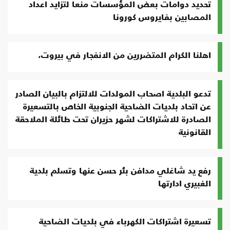
تحديد دوامات بعض المؤسسات منعا لتزايد اعداد
المصابين بفايروس كورونا
اهلنا الكرام المتضررين من الانفجار في بيروت،
تدعو البلدية اصحاب المولدات للالتزام بالبيان الصادر
عن اتحاد بلديات الضاحية الجنوبية الخاص بالتسعيرة
الصادرة للاشتراكات لشهر حزيران تحت طائلة الملاحقة
القانونية
رفع يد شاغلي مدافن بئر حسن عنها وتسلم بلدية
الغبيري ادارتها
تسعیرة اشتراكات الكهرباء في بلديات الضاحية