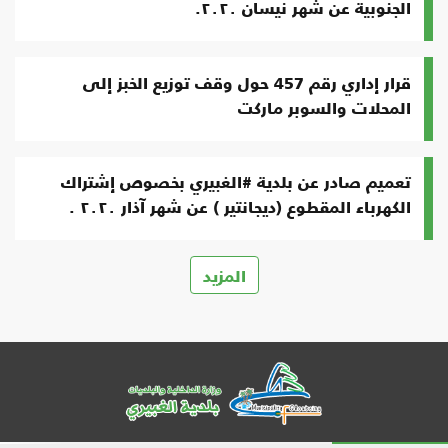
الجنوبية عن شهر نيسان ٢٠٢٠.
قرار إداري رقم 457 حول وقف توزيع الخبز إلى
المحلات والسوبر ماركت
تعميم صادر عن بلدية #الغبيري بخصوص إشتراك
الكهرباء المقطوع (ديجانتير ) عن شهر آذار ٢٠٢٠ .
المزيد