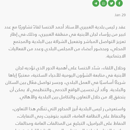
29 Jan
عقد ر ئيس بلدية الغبيري الأستاذ أحمد الخنسا لقاءً تشاوريًا مع عدد
كبير من رؤساء لجان الأبنية في منطقة الغبيري، وذلك في إطار
تعزيز التواصل المباشر وتفعيل الشراكة بين البلدية والمجتمع
المحلي، وبحضور أعضاء من المجلس البلدي وعدد من الفعاليات
الاجتماعية.
وخلال اللقاء، شدّد الخنسا على أهمية الدور الذي تؤديه لجان
الأبنية في متابعة الشؤون اليومية للأحياء السكنية، معتبرًا إياها
شريكًا أساسيًا في العمل البلدي، وجسر تواصل فعّال بين السكان
والبلدية. وأكد أن تحسين الواقع الخدمي والتنظيمي لا يمكن أن
يتحقق إلا من خلال التعاون والتكامل بين البلدية والأهالي.
واستعرض ر ئيس البلدية أبرز المحاور التي تنظّم هذا التعاون،
والحفاظ على النظافة العامة، التقيد بتوقيت رمي النفايات،
الحفاظ على البراميل، التبليغ عن المخالفات العامة ومخالفات