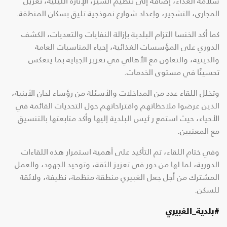
سلامة الغذاء، إضافة إلى تنظيم السير، الإنارة الليلية، تعزيل
المجاري، التشجير، وإعداد شوارع نموذجية تليق بسكان المنطقة.
كما أكد الخنسا التزام البلدية بإزالة النفايات والتعديات، الكشف
الدوري على المؤسسات الغذائية، إحياء المناسبات العامة
والدينية، والتعاون مع الأهالي في تعزيز الجباية بما ينعكس
تحسينًا في مستوى الخدمات.
وتخلل اللقاء عدد من المداخلات والأسئلة من رؤساء لجان الأبنية،
الذين عرضوا ملاحظاتهم واقتراحاتهم حول التحديات القائمة في
الأحياء، حيث استمع ر ئيس البلدية إليها وأكد متابعتها بالتنسيق
مع المعنيين.
وفي ختام اللقاء، تم التأكيد على أهمية استمرار هذه اللقاءات
الدورية، لما لها من دور في تعزيز الثقة، وتوحيد الجهود، والعمل
المشترك من أجل جعل الغبيري منطقة منظمة، نظيفة، ولائقة
للسكن.
#بلدية_الغبيري