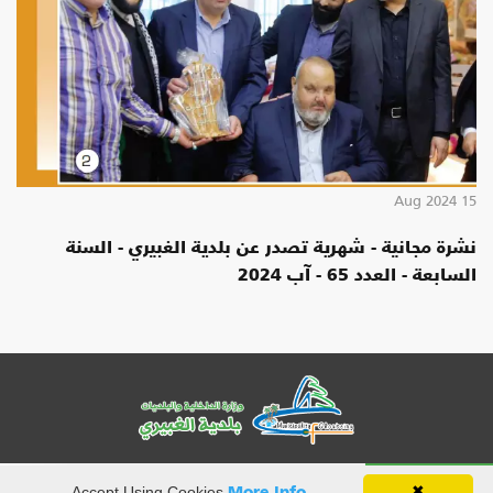
15 Aug 2024
نشرة مجانية - شهرية تصدر عن بلدية الغبيري - السنة
السابعة - العدد 65 - آب 2024
آخر الأخبار
#إيران: عراقتشي: العدوان "الإسرائيلي" على إيران 
More Info
✖
Accept Using Cookies